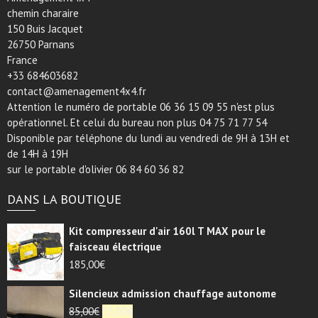
chemin charaire
150 Buis Jacquet
26750 Parnans
France
+33 684603682
contact@amenagement4x4.fr
Attention le numéro de portable 06 36 15 09 55 n'est plus
opérationnel. Et celui du bureau non plus 04 75 71 77 54
Disponible par téléphone du lundi au vendredi de 9H à 13H et
de 14H à 19H
sur le portable d'olivier 06 84 60 36 82
DANS LA BOUTIQUE
Kit compresseur d'air 160l T MAX pour le
faisceau électrique
185,00
€
Silencieux admission chauffage autonome
Le
Le
85,00
€
55,00
€