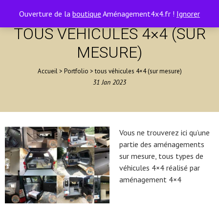
contact@amenagement4x4.fr | +33 4 75 71 77 54
0
Ouverture de la
boutique
Aménagement4x4.fr !
Ignorer
TOUS VÉHICULES 4×4 (SUR
MESURE)
Accueil
>
Portfolio
>
tous véhicules 4×4 (sur mesure)
31
Jan
2023
Vous ne trouverez ici qu’une
partie des aménagements
sur mesure, tous types de
véhicules 4×4 réalisé par
aménagement 4×4