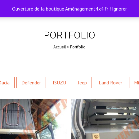
Ouverture de la
boutique
Aménagement4x4.fr !
Ignorer
PORTFOLIO
Accueil
>
Portfolio
Dacia
Defender
ISUZU
Jeep
Land Rover
Mi