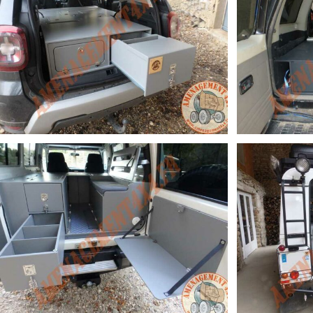
DACIA DUSTER 4×4 « GRAND RAID »
PATROL Y