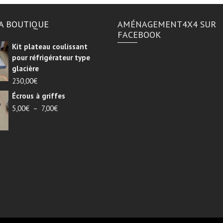
A BOUTIQUE
AMÉNAGEMENT4X4 SUR
FACEBOOK
Kit plateau coulissant
pour réfrigérateur type
glacière
230,00
€
Écrous à griffes
Plage
5,00
€
–
7,00
€
de
prix :
5,00€
à
7,00€