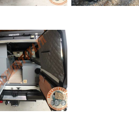
DEFENDER 110 PETIT RAID FAMILIAL « CAMPER »
JEEP 5P JK (SUR ME
HZJ78 (SUR MESURE)