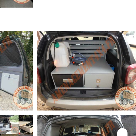
ISUZU D-MAX N60 BB AVEC HARD TOP (SUR MESURE)
E)
 MESURE)
DACIA DUSTER 4×4 « PETIT RAID FAMILIAL »