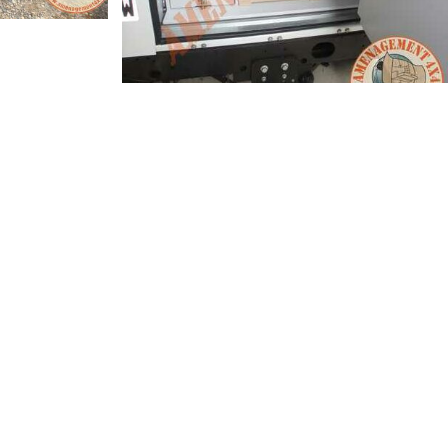
SURE)
DEFENDER 90 PETIT RAID FAMILIAL « EXPLORATEUR »