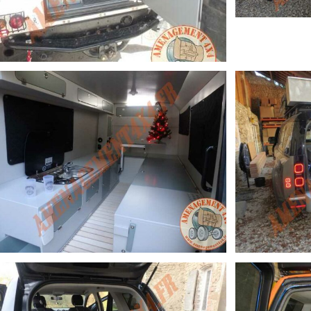
TOYOTA H
DEFENDER 110 PETIT RAID FAMILIAL EXPLORATEUR (STANDARD)
DEFENDER 130 CELLULE AMBULANCE (SUR MESURE)