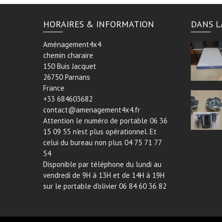
DEFENDER 110 (SUR MESURE)
HORAIRES & INFORMATION
DANS L
Aménagement4x4
chemin charaire
150 Buis Jacquet
26750 Parnans
France
+33 684603682
contact@amenagement4x4.fr
Attention le numéro de portable 06 36
15 09 55 n'est plus opérationnel. Et
celui du bureau non plus 04 75 71 77
54
Disponible par téléphone du lundi au
vendredi de 9H à 13H et de 14H à 19H
sur le portable d'olivier 06 84 60 36 82