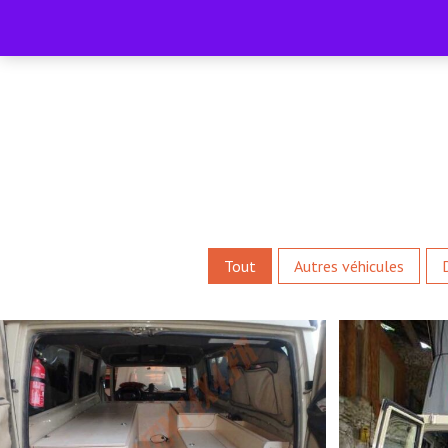
contact@amenagement4x4.fr | +33 4 75 71 77 54
Tout
Autres véhicules