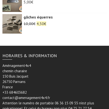
5,00
€
gâches équerres
Le
Le
10,00
€
4,50
€
prix
prix
initial
actuel
était :
est :
10,00€.
4,50€.
HORAIRES & INFORMATION
Aménagement4x4
chemin charaire
150 Buis Jacquet
26750 Parnans
France
+33 684603682
contact@amenagement4x4.fr
Attention le numéro de portable 06 36 15 09 55 n'est plus
opérationnel. Et celui du bureau non plus 04 75 71 77 54