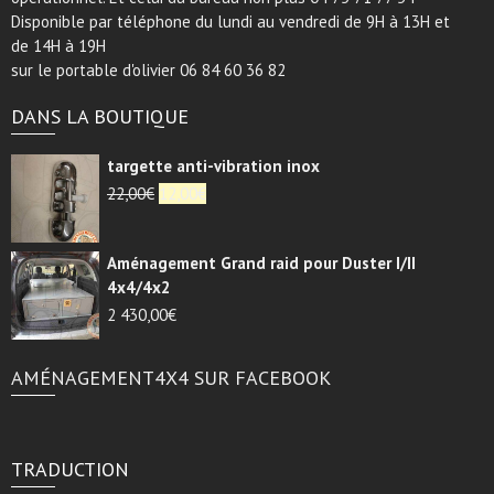
Disponible par téléphone du lundi au vendredi de 9H à 13H et
de 14H à 19H
sur le portable d'olivier 06 84 60 36 82
DANS LA BOUTIQUE
targette anti-vibration inox
Le
Le
22,00
€
12,00
€
prix
prix
initial
actuel
Aménagement Grand raid pour Duster I/II
était :
est :
4x4/4x2
22,00€.
12,00€.
2 430,00
€
AMÉNAGEMENT4X4 SUR FACEBOOK
TRADUCTION