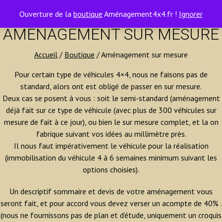
contact@amenagement4x4.fr | +33 4 75 71 77 54
0
Ouverture de la
boutique
Aménagement4x4.fr !
Ignorer
AMÉNAGEMENT SUR MESURE
Accueil
/
Boutique
/ Aménagement sur mesure
Pour certain type de véhicules 4×4, nous ne faisons pas de
standard, alors ont est obligé de passer en sur mesure.
Deux cas se posent à vous : soit le semi-standard (aménagement
déjà fait sur ce type de véhicule (avec plus de 300 véhicules sur
mesure de fait à ce jour), ou bien le sur mesure complet, et la on
fabrique suivant vos idées au millimètre près.
Il nous faut impérativement le véhicule pour la réalisation
(immobilisation du véhicule 4 à 6 semaines minimum suivant les
options choisies).
Un descriptif sommaire et devis de votre aménagement vous
seront fait, et pour accord vous devez verser un acompte de 40% .
(nous ne fournissons pas de plan et d’étude, uniquement un croquis