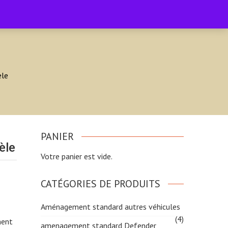
Accueil
Boutique
Facebook
0
èle
PANIER
èle
Votre panier est vide.
CATÉGORIES DE PRODUITS
Aménagement standard autres véhicules
(4)
ment
amenagement standard Defender