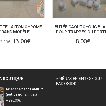
TTE LAITON CHROMÉ
BUTÉE CAOUTCHOUC BL
GRAND MODÈLE
POUR TRAPPES OU PORT
Le
Le
13,00
€
8,00
€
2,00
€
prix
prix
initial
actuel
était :
est :
22,00€.
13,00€.
A BOUTIQUE
AMÉNAGEMENT4X4 SUR
FACEBOOK
Aménagement FAMILLY
(petit raid familial)
4 290,00
€