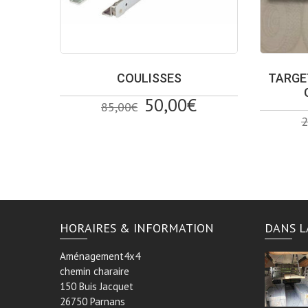
COULISSES
TARGE
Le
Le
50,00
€
85,00
€
prix
prix
2
initial
actuel
était :
est :
85,00€.
50,00€.
HORAIRES & INFORMATION
DANS L
Aménagement4x4
chemin charaire
150 Buis Jacquet
26750 Parnans