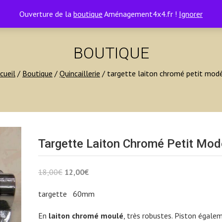
Ouverture de la
boutique
Aménagement4x4.fr !
Ignorer
BOUTIQUE
cueil
/
Boutique
/
Quincaillerie
/ targette laiton chromé petit mod
Targette Laiton Chromé Petit Mod
Le
Le
18,00
€
12,00
€
prix
prix
targette 60mm
initial
actuel
était :
est :
En
laiton chromé moulé
, très robustes. Piston égale
18,00€.
12,00€.