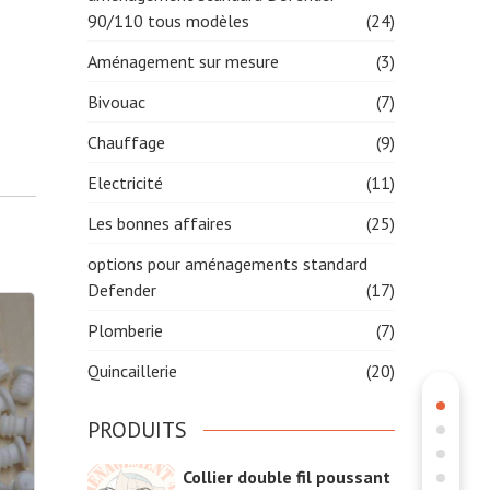
90/110 tous modèles
(24)
Aménagement sur mesure
(3)
Bivouac
(7)
Chauffage
(9)
Electricité
(11)
Les bonnes affaires
(25)
options pour aménagements standard
Defender
(17)
Plomberie
(7)
Quincaillerie
(20)
PRODUITS
Collier double fil poussant