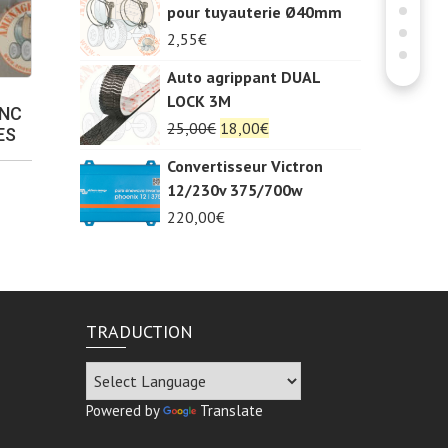
pour tuyauterie Ø40mm
2,55
€
Auto agrippant DUAL
LOCK 3M
ANC
Le
Le
25,00
€
18,00
€
ES
prix
prix
Convertisseur Victron
initial
actuel
12/230v 375/700w
était :
est :
220,00
€
25,00€.
18,00€.
TRADUCTION
Powered by
Translate