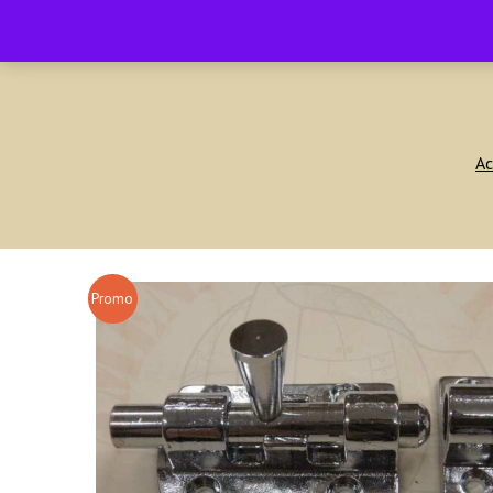
contact@amenagement4x4.fr | +33 4 75 71 77 54
Ac
Promo