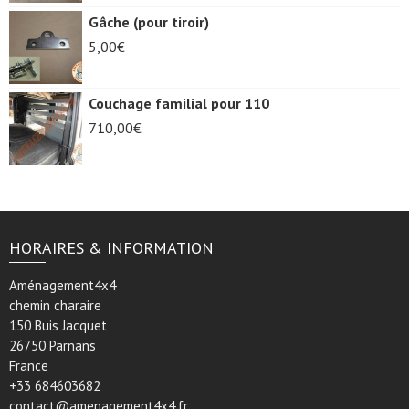
initial
actuel
Gâche (pour tiroir)
était :
est :
5,00
€
55,00€.
40,00€.
Couchage familial pour 110
710,00
€
HORAIRES & INFORMATION
Aménagement4x4
chemin charaire
150 Buis Jacquet
26750 Parnans
France
+33 684603682
contact@amenagement4x4.fr