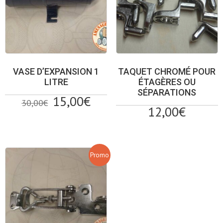
VASE D’EXPANSION 1
TAQUET CHROMÉ POUR
LITRE
ÉTAGÈRES OU
SÉPARATIONS
Le
Le
15,00
€
30,00
€
12,00
€
prix
prix
initial
actuel
était :
est :
30,00€.
15,00€.
Promo