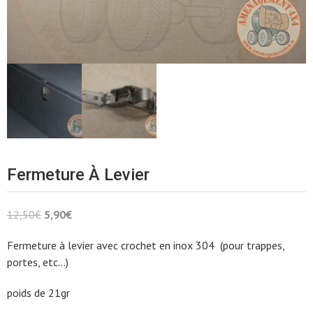
Fermeture À Levier
Le
Le
12,50
€
5,90
€
prix
prix
Fermeture à levier avec crochet en inox 304 (pour trappes,
initial
actuel
portes, etc…)
était :
est :
12,50€.
5,90€.
poids de 21gr