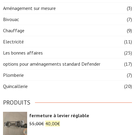
Aménagement sur mesure
(3)
Bivouac
(7)
Chauffage
(9)
Electricité
(11)
Les bonnes affaires
(25)
options pour aménagements standard Defender
(17)
Plomberie
(7)
Quincaillerie
(20)
PRODUITS
fermeture à levier réglable
Le
Le
55,00
€
40,00
€
prix
prix