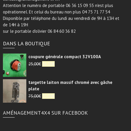
Attention le numéro de portable 06 36 15 09 55 n'est plus
opérationnel. Et celui du bureau non plus 04 75 71 77 54
Disponible par téléphone du lundi au vendredi de 9H à 13H et
de 14H à 19H
sur le portable d'olivier 06 84 60 36 82
DANS LA BOUTIQUE
coupure générale compact 32V100A
Le
Le
25,00
€
16,00
€
prix
prix
initial
actuel
targette laiton massif chromé avec gâche
était :
est :
plate
25,00€.
16,00€.
Le
Le
75,00
€
35,00
€
prix
prix
initial
actuel
AMÉNAGEMENT4X4 SUR FACEBOOK
était :
est :
75,00€.
35,00€.