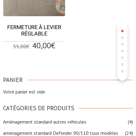
FERMETURE À LEVIER
RÉGLABLE
Le
Le
40,00
€
55,00
€
prix
prix
initial
actuel
était :
est :
55,00€.
40,00€.
PANIER
Votre panier est vide.
CATÉGORIES DE PRODUITS
Aménagement standard autres véhicules
(4)
amenagement standard Defender 90/110 tous modèles
(24)