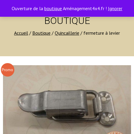
contact@amenagement4x4.fr | +33 4 75 71 77 54
0
Ouverture de la
boutique
Aménagement4x4.fr !
Ignorer
BOUTIQUE
Accueil
/
Boutique
/
Quincaillerie
/ fermeture à levier
Promo