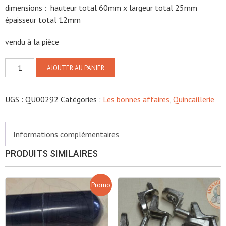
dimensions : hauteur total 60mm x largeur total 25mm
épaisseur total 12mm
vendu à la pièce
quantité
AJOUTER AU PANIER
de
fermeture
UGS :
QU00292
Catégories :
Les bonnes affaires
,
Quincaillerie
à
levier
Informations complémentaires
PRODUITS SIMILAIRES
Promo