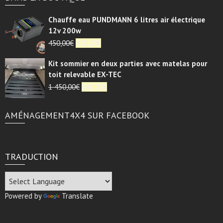
Chauffe eau PUNDMANN 6 litres air électrique
12v 200w
Le
Le
450,00
€
420,00
€
prix
prix
Kit sommier en deux parties avec matelas pour
initial
actuel
toit relevable EX-TEC
était :
est :
450,00€.
Le
420,00€.
Le
1 450,00
€
680,00
€
prix
prix
initial
actuel
AMÉNAGEMENT4X4 SUR FACEBOOK
était :
est :
1
680,00€.
450,00€.
TRADUCTION
Powered by
Translate