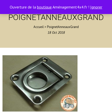
contact@amenagement4x4.fr | +33 4 75 71 77 54
0
Ouverture de la
boutique
Aménagement4x4.fr !
Ignorer
POIGNETANNEAUXGRAND
Accueil
>
PoignetAnneauxGrand
18
Oct
2018