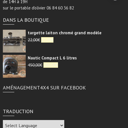
de 14H à 19H
sur le portable d'olivier 06 84 60 36 82
DANS LA BOUTIQUE
targette laiton chromé grand modèle
Le
Le
22,00
€
13,00
€
prix
prix
initial
actuel
Nautic Compact L 6 litres
était :
est :
22,00€.
Le
13,00€.
Le
450,00
€
280,00
€
prix
prix
initial
actuel
était :
est :
AMÉNAGEMENT4X4 SUR FACEBOOK
450,00€.
280,00€.
TRADUCTION