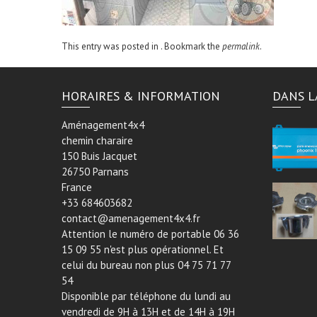
This entry was posted in . Bookmark the
permalink
.
HORAIRES & INFORMATION
DANS L
Aménagement4x4
chemin charaire
150 Buis Jacquet
26750 Parnans
France
+33 684603682
contact@amenagement4x4.fr
Attention le numéro de portable 06 36
15 09 55 n'est plus opérationnel. Et
celui du bureau non plus 04 75 71 77
54
Disponible par téléphone du lundi au
vendredi de 9H à 13H et de 14H à 19H