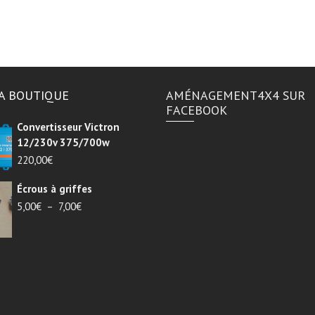
A BOUTIQUE
AMÉNAGEMENT4X4 SUR
FACEBOOK
Convertisseur Victron
12/230v 375/700w
220,00
€
Écrous à griffes
Plage
5,00
€
–
7,00
€
de
prix :
5,00€
à
7,00€