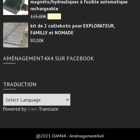
magnéto/hydrauliques à fusible automatique
rechargeable
Le
Le
115,00
€
65,00
€
prix
prix
kit de 2 caillebotis pour EXPLORATEUR,
initial
actuel
FAMILLY et NOMADE
était :
est :
80,00
€
115,00€.
65,00€.
AMÉNAGEMENT4X4 SUR FACEBOOK
TRADUCTION
Powered by
Translate
@2021 OAM44 - Aménagement4x4