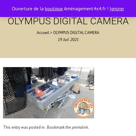
contact@amenagement4x4.fr | +33 4 75 71 77 54
0
Ouverture de la
boutique
Aménagement4x4.fr !
Ignorer
OLYMPUS DIGITAL CAMERA
Accueil
>
OLYMPUS DIGITAL CAMERA
19
Juil
2021
This entry was posted in . Bookmark the
permalink
.