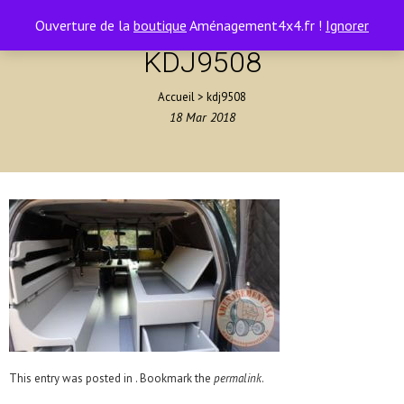
contact@amenagement4x4.fr | +33 4 75 71 77 54
0
Ouverture de la
boutique
Aménagement4x4.fr !
Ignorer
KDJ9508
Accueil
>
kdj9508
18
Mar
2018
This entry was posted in . Bookmark the
permalink
.