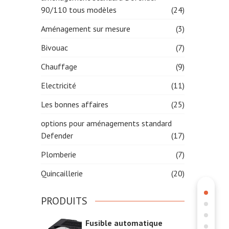
90/110 tous modèles
(24)
Aménagement sur mesure
(3)
Bivouac
(7)
Chauffage
(9)
Electricité
(11)
Les bonnes affaires
(25)
options pour aménagements standard
Defender
(17)
Plomberie
(7)
Quincaillerie
(20)
PRODUITS
Fusible automatique