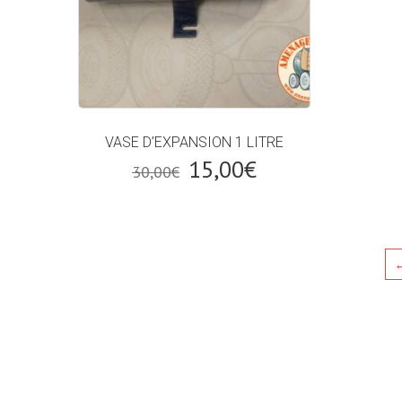
VASE D’EXPANSION 1 LITRE
Le
Le
15,00
€
30,00
€
prix
prix
initial
actuel
était :
est :
30,00€.
15,00€.