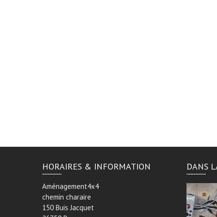
HORAIRES & INFORMATION
DANS L
Aménagement4x4
chemin charaire
150 Buis Jacquet