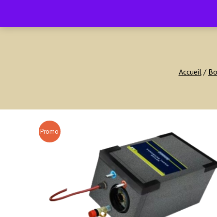
contact@amenagement4x4.fr | +33 4 75 71 77 54
Accueil
/
Bo
Promo