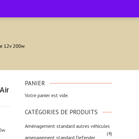
Accueil
Boutique
Facebook
0
ue 12v 200w
PANIER
Air
Votre panier est vide.
CATÉGORIES DE PRODUITS
Aménagement standard autres véhicules
00w
(4)
amenagement standard Defender