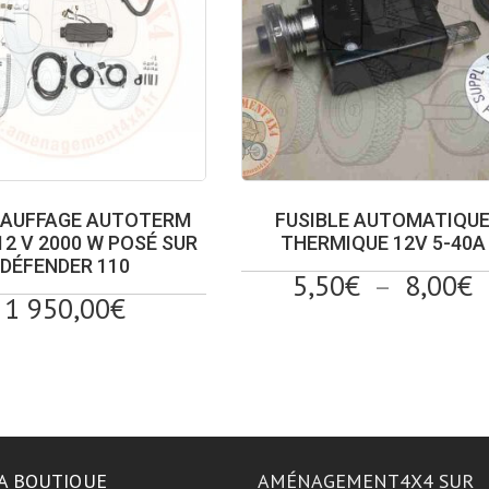
Ce
HAUFFAGE AUTOTERM
FUSIBLE AUTOMATIQU
produit
 12 V 2000 W POSÉ SUR
THERMIQUE 12V 5-40A
DÉFENDER 110
a
P
5,50
€
–
8,00
€
plusieurs
1 950,00
€
d
variations.
p
Les
5
options
à
peuvent
8
être
choisies
sur
A BOUTIQUE
AMÉNAGEMENT4X4 SUR