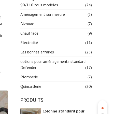
90/110 tous modèles
(24)
Aménagement sur mesure
(3)
r
au
Bivouac
(7)
Chauffage
(9)
ir
Electricité
(11)
Les bonnes affaires
(25)
options pour aménagements standard
Defender
(17)
,
Plomberie
(7)
Quincaillerie
(20)
PRODUITS
Colonne standard pour