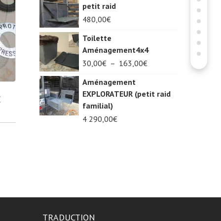
petit raid
480,00
€
Toilette
Aménagement4x4
Plage
30,00
€
–
163,00
€
de
Aménagement
prix :
EXPLORATEUR (petit raid
30,00€
E
familial)
à
4 290,00
€
163,00€
lage
e
rix :
,50€
,00€
TRADUCTION