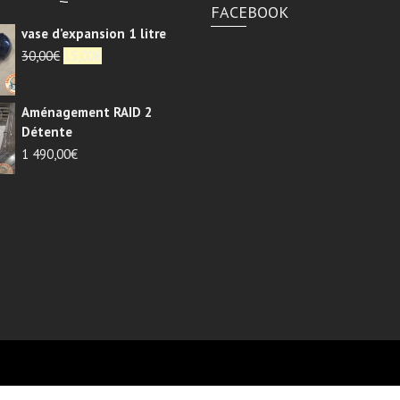
FACEBOOK
la
page
vase d’expansion 1 litre
du
Le
Le
30,00
€
15,00
€
prix
prix
produit
initial
actuel
Aménagement RAID 2
était :
est :
Détente
30,00€.
15,00€.
1 490,00
€