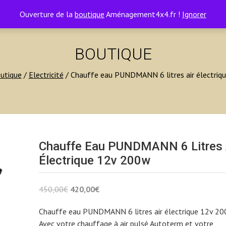
Ouverture de la
boutique
Aménagement4x4.fr !
Ignorer
BOUTIQUE
utique
/
Electricité
/ Chauffe eau PUNDMANN 6 litres air électriq
Chauffe Eau PUNDMANN 6 Litres 
Électrique 12v 200w
Le
Le
450,00
€
420,00
€
prix
prix
Chauffe eau PUNDMANN 6 litres air électrique 12v 2
initial
actuel
Avec votre chauffage à air pulsé Autoterm et votre
était :
est :