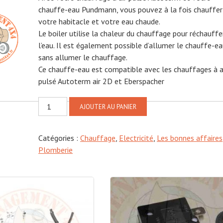
chauffe-eau Pundmann, vous pouvez à la fois chauffer
450,00€.
420,00€.
votre habitacle et votre eau chaude.
Le boiler utilise la chaleur du chauffage pour réchauffe
l’eau. Il est également possible d’allumer le chauffe-e
sans allumer le chauffage.
Ce chauffe-eau est compatible avec les chauffages à a
pulsé Autoterm air 2D et Eberspacher
quantité
AJOUTER AU PANIER
de
Chauffe
Catégories :
Chauffage
,
Electricité
,
Les bonnes affaires
eau
Plomberie
PUNDMANN
6
litres
air
électrique
12v
200w