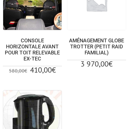
CONSOLE
AMÉNAGEMENT GLOBE
HORIZONTALE AVANT
TROTTER (PETIT RAID
POUR TOIT RELEVABLE
FAMILIAL)
EX-TEC
3 970,00
€
Le
Le
410,00
€
580,00
€
prix
prix
initial
actuel
était :
est :
580,00€.
410,00€.