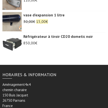
vase d’expansion 1 litre
Le
Le
30,00
€
15,00
€
prix
prix
initial
actuel
Réfrigérateur à tiroir CD20 dometic noir
était :
est :
850,00
€
30,00€.
15,00€.
HORAIRES & INFORMATION
Aménagement4x4
chemin charaire
150 Buis Jacquet
26750 Parnans
France