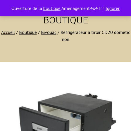
contact@amenagement4x4.fr | +33 4 75 71 77 54
0
Ouverture de la
boutique
Aménagement4x4.fr !
Ignorer
BOUTIQUE
Accueil
/
Boutique
/
Bivouac
/ Réfrigérateur à tiroir CD20 dometic
noir