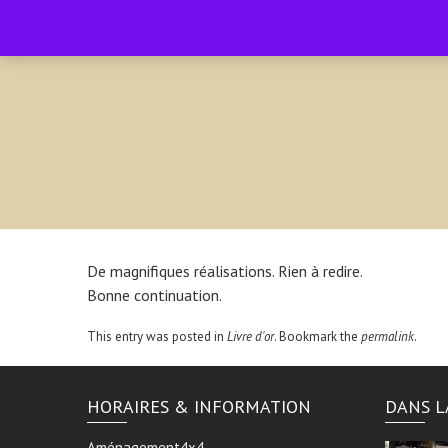
contact@amenagement4x4.fr | +33 4 75 71 77 54
De magnifiques réalisations. Rien à redire.
Bonne continuation.
This entry was posted in
Livre d'or
. Bookmark the
permalink
.
HORAIRES & INFORMATION
DANS L
Aménagement4x4