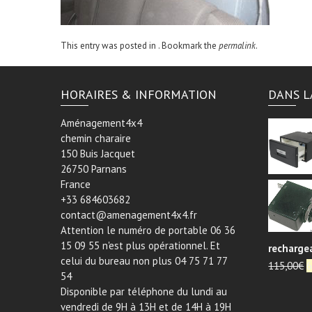
This entry was posted in . Bookmark the
permalink
.
HORAIRES & INFORMATION
DANS L
Aménagement4x4
chemin charaire
150 Buis Jacquet
26750 Parnans
France
+33 684603682
contact@amenagement4x4.fr
Attention le numéro de portable 06 36
15 09 55 n'est plus opérationnel. Et
recharge
celui du bureau non plus 04 75 71 77
L
115,00
€
6
54
p
Disponible par téléphone du lundi au
i
vendredi de 9H à 13H et de 14H à 19H
é