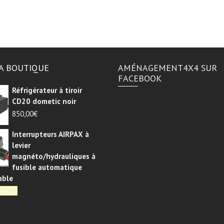
A BOUTIQUE
AMÉNAGEMENT4X4 SUR
FACEBOOK
Réfrigérateur à tiroir
CD20 dometic noir
850,00
€
Interrupteurs AIRPAX à
levier
magnéto/hydrauliques à
fusible automatique
able
e
Le
5,00
€
rix
prix
nitial
actuel
tait :
est :